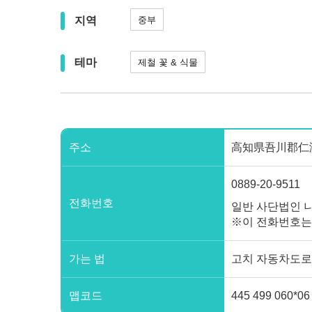
지역
중부
테마
제철 꽃 & 식물
주소
高知県吾川郡仁淀川町上久
0889-20-9511
전화번호
일반 사단법인 
※이 전화번호는
가는 법
고치 자동차도로 
맵코드
445 499 060*06