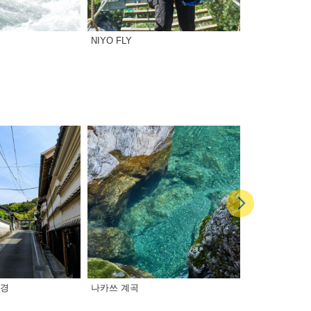
NIYO FLY
유키 코요
풍경
나카쓰 계곡
이리타의 히간