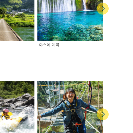
야스이 계곡
사카와초 사무