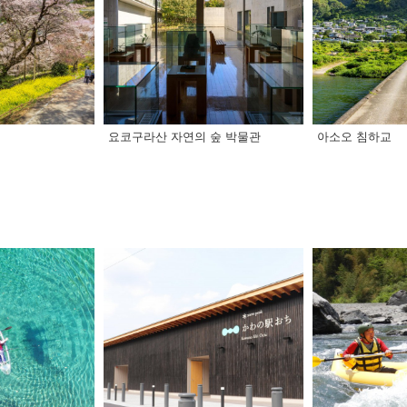
요코구라산 자연의 숲 박물관
아소오 침하교