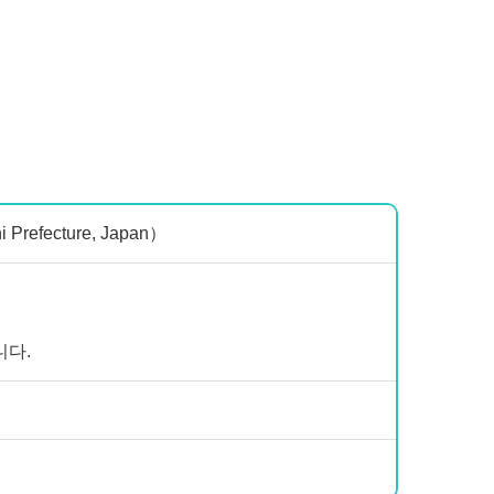
refecture, Japan）
니다.