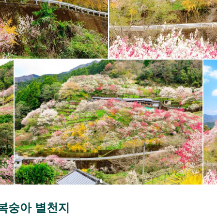
꽃복숭아 별천지