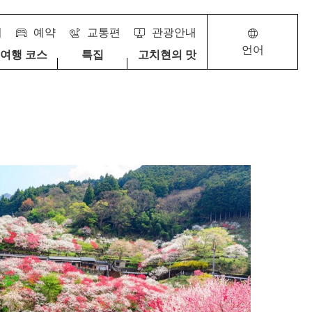
서
예약
교통편
관광안내
언어
 여행 코스
특집
고치현의 맛