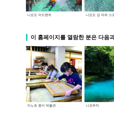
니요도 어드벤처
니요도 강 야외 스
이 홈페이지를 열람한 분은 다음과
이노초 종이 박물관
니코부치