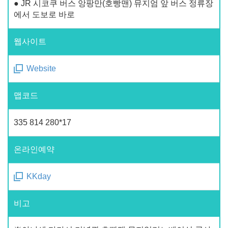
● JR 시코쿠 버스 앙팡만(호빵맨) 뮤지엄 앞 버스 정류장
에서 도보로 바로
웹사이트
Website
맵코드
335 814 280*17
온라인예약
KKday
비고