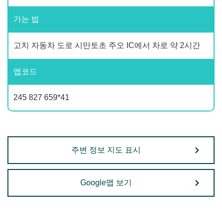
가는 법
고치 자동차 도로 시만토초 주오 IC에서 차로 약 2시간
맵코드
245 827 659*41
주변 정보 지도 표시
Google맵 보기