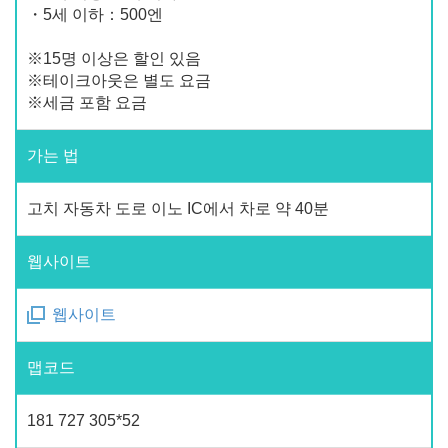
・5세 이하：500엔
※15명 이상은 할인 있음
※테이크아웃은 별도 요금
※세금 포함 요금
가는 법
고치 자동차 도로 이노 IC에서 차로 약 40분
웹사이트
웹사이트
맵코드
181 727 305*52