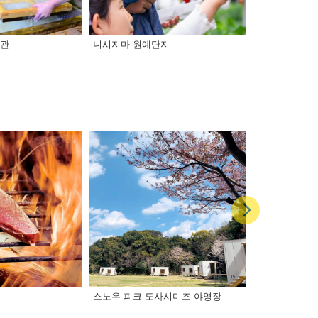
물관
니시지마 원예단지
미즈베 역 니요도
스노우 피크 도사시미즈 야영장
토사화지 이노