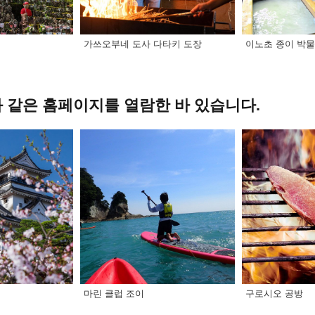
가쓰오부네 도사 다타키 도장
이노초 종이 박
 같은 홈페이지를 열람한 바 있습니다.
마린 클럽 조이
구로시오 공방