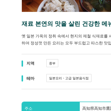
재료 본연의 맛을 살린 건강한 메
옛 일본 가옥의 정취 속에서 현지의 제철 식재료를 사
하여 정성껏 만든 요리는 모두 부드럽고 따스한 맛
지역
중부
테마
일본요리・고급 일본음식점
주소
高知県高知市鷹匠町2-1-