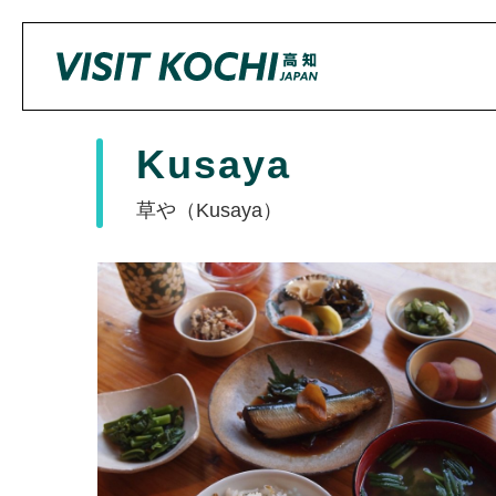
Kusaya
草や（Kusaya）