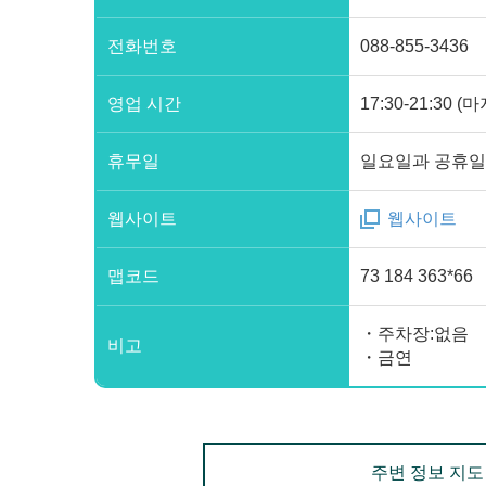
전화번호
088-855-3436
영업 시간
17:30-21:30 (
휴무일
일요일과 공휴일
웹사이트
웹사이트
맵코드
73 184 363*66
・주차장:없음
비고
・금연
주변 정보 지도