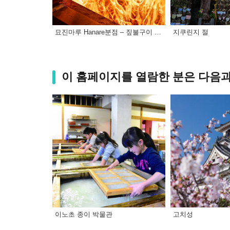
묘진마루 Hanare분점 – 짚불구이 가쓰오다타키 체험
지쿠린지 절
이 홈페이지를 열람한 분은 다음과
이노초 종이 박물관
고치성