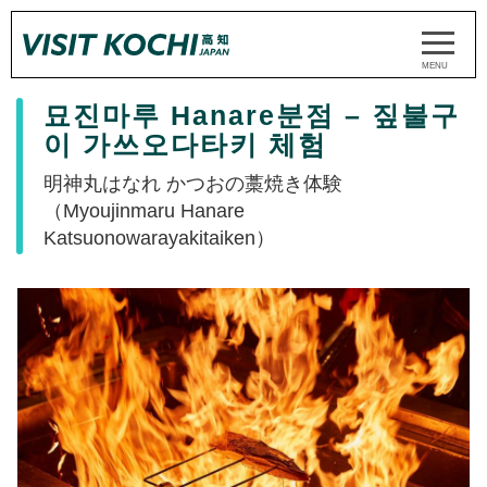
묘진마루 Hanare분점 – 짚불구
이 가쓰오다타키 체험
明神丸はなれ かつおの藁焼き体験
（Myoujinmaru Hanare
Katsuonowarayakitaiken）