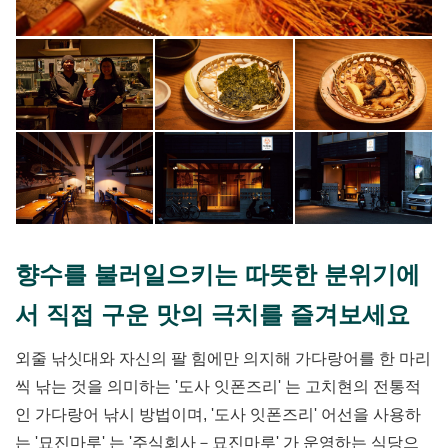
향수를 불러일으키는 따뜻한 분위기에
서 직접 구운 맛의 극치를 즐겨보세요
외줄 낚싯대와 자신의 팔 힘에만 의지해 가다랑어를 한 마리
씩 낚는 것을 의미하는 '도사 잇폰즈리' 는 고치현의 전통적
인 가다랑어 낚시 방법이며, '도사 잇폰즈리' 어선을 사용하
는 '묘진마루' 는 '주식회사－묘진마루' 가 운영하는 식당으