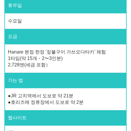
휴무일
수요일
요금
Hanare 분점 한정 '짚불구이 가쓰오다타키' 체험
1타임(약 15개・2〜3인분)
2,728엔(세금 포함）
가는 법
●JR 고치역에서 도보로 약 21분
●호리즈메 정류장에서 도보로 약 2분
웹사이트