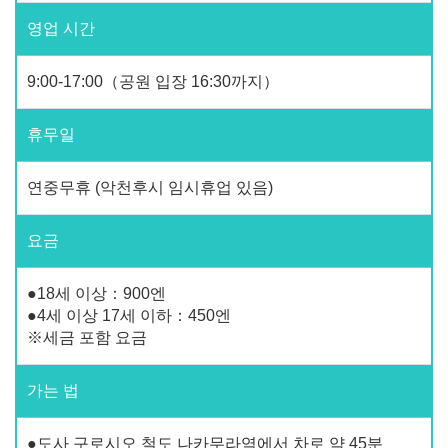
영업 시간
9:00-17:00（공원 입장 16:30까지）
휴무일
연중무휴 (악천후시 임시휴업 있음)
요금
●18세 이상：900엔
●4세 이상 17세 이하：450엔
※세금 포함 요금
가는 법
●도사 구로시오 철도 나카무라역에서 차로 약 45분