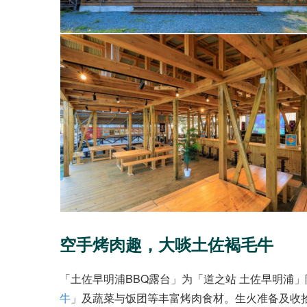
空手烤肉趣，大啖土佐褐毛牛
「土佐早明浦BBQ露台」为「道之站 土佐早明浦
牛
」及蔬菜与饭团等丰富烤肉食材。生火准备及收