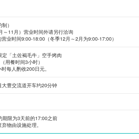
予约制）
00（3月～11月）营业时间外请另行洽询
时间9:00-18:00（冬季12月～2月为9:00-17:00）
间限定「土佐褐毛牛」空手烤肉
元～（用餐时间3小时）
小时每人酌收200日元。
道大豊交流道开车约20分钟
约期限为3天前的17:00之前
废弃物由设施处理。