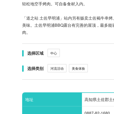
轻松地空手烤肉。可自备食材入内。
「道之站 土佐早明浦」站内另有贩卖土佐褐牛串
美味。土佐早明浦BBQ露台有完善的屋顶，最多能
肉。
选择区域
中心
选择类别
河流活动
美食体验
地址
高知県土佐郡土佐町田井44
0887-82-1680