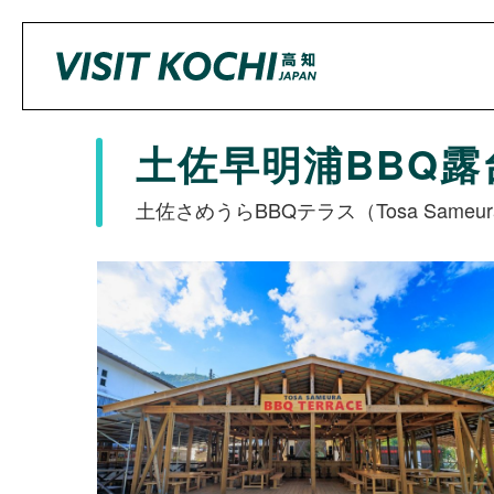
土佐早明浦BBQ露
土佐さめうらBBQテラス（Tosa Sameura Ba