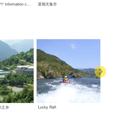
Kochi prefecture "i" information center
星期天集市
土佐请客祭
布之乡
Lucky Raft
YUTORISUT