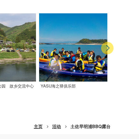
公园 故乡交流中心
YASU海之驿俱乐部
宇佐赏鲸
主页
活动
土佐早明浦BBQ露台