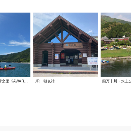
。
四万十独木舟与露营之里 KAWARAKKO
JR 朝仓站
四万十川・水上