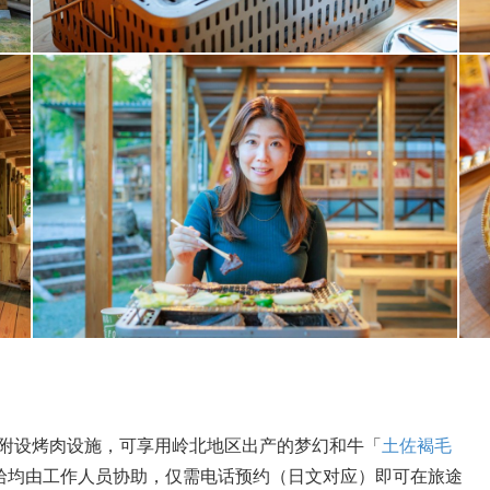
」附设烤肉设施，可享用岭北地区出产的梦幻和牛「
土佐褐毛
拾均由工作人员协助，仅需电话预约（日文对应）即可在旅途