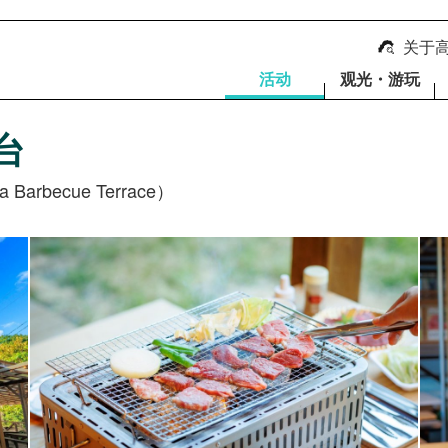
关于
活动
观光・游玩
台
rbecue Terrace）