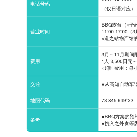
电话号码
（仅日语对应）
BBQ露台（※
营业时间
11:00-17:
※道之站物产馆的营业
3月～11月期
费用
1人 3,500日
※超时费用：每
交通
●从高知自动车
地图代码
73 845 649*22
●BBQ方案的预
备考
●携入之外食等