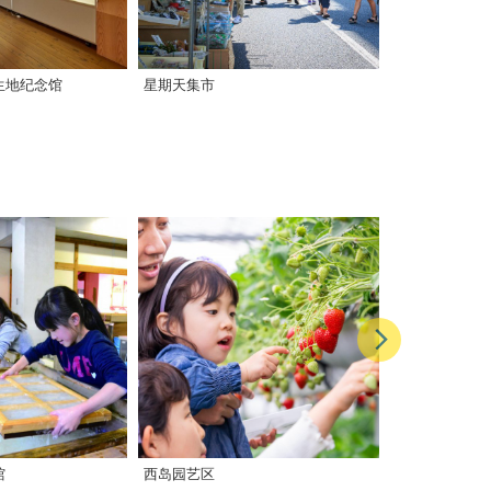
生地纪念馆
星期天集市
土佐请客祭
馆
西岛园艺区
水边之站 仁淀川N