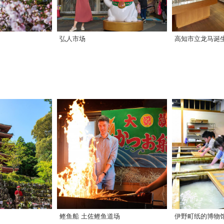
弘人市场
高知市立龙马诞
鲣鱼船 土佐鲣鱼道场
伊野町纸的博物