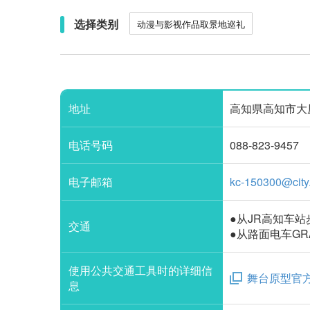
选择类别
动漫与影视作品取景地巡礼
地址
高知県高知市大原町（Ooh
电话号码
088-823-9457
电子邮箱
kc-150300@city.
●从JR高知车站
交通
●从路面电车GR
使用公共交通工具时的详细信
舞台原型官方
息