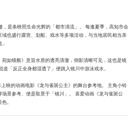
澈，是条映照生命光辉的「都市清流」。 每逢夏季，高知市会
区域也盛行露营、划船、戏水等多项活动，与当地居民相当亲
选」
，宛如镜般》意旨水质的透亮清澈，倒影清晰可见，这也是镜
时说道「反正全身都湿透了」便跳入镜川中游泳戏水。
日本上映的动画电影《龙与雀斑公主》的舞台参考地。 主角小铃
畔场景参考、便是取景于「镜川」。 喜爱动画《龙与雀斑公
美色。