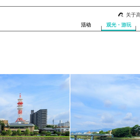
关于
活动
观光・游玩