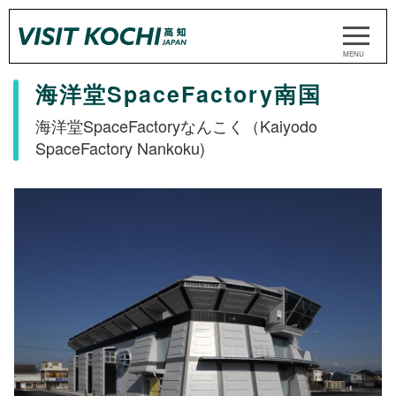
海洋堂SpaceFactory南国
海洋堂SpaceFactoryなんこく（Kaiyodo
SpaceFactory Nankoku)