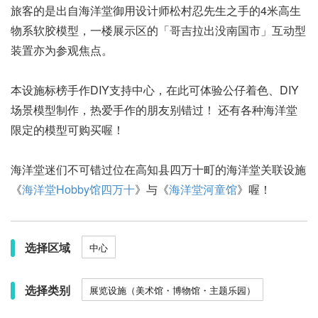
旅客的是出自海洋堂御用设计师松村忍先生之手的4米高生
物系软胶模型，一楼展示区的「哥吉拉出没南国市」互动型
装置亦为参观焦点。
本设施标榜手作DIY支持中心，在此可体验公仔着色、DIY
场景模型制作，热爱手作的朋友别错过！ 还有各种海洋堂
限定的模型可购买喔！
海洋堂迷们不可错过位在高知县四万十町的海洋堂关联设施
《
海洋堂Hobby馆四万十
》与《
海洋堂河童馆
》喔！
选择区域
中心
选择类别
展览设施（美术馆・博物馆・主题乐园）