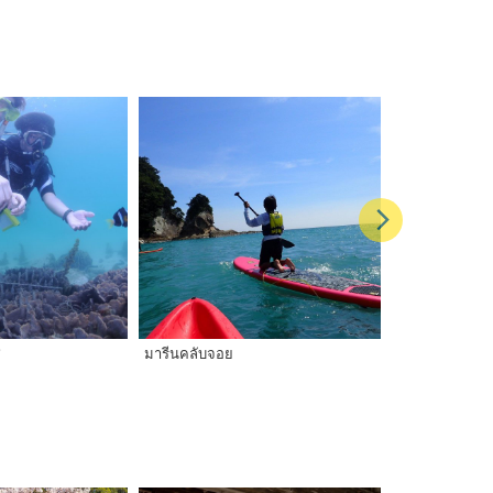
ิ
มารีนคลับจอย
สโนว์พีค โทะสะ