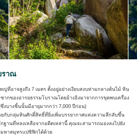
บราณ
ที่อาจสูงถึง 7 เมตร ตั้งอยู่อย่างเงียบสงบท่ามกลางต้นไม้ หิน
่าเป็นเศษซากของอารยธรรมโบราณโดยอ้างอิงมาจากการขุดพบเครื่อง
ึ่งบางชิ้นนั้นมีอายุมากกว่า 7,000 ปีก่อน)
ับกลุ่มหินศักดิ์สิทธิ์ที่ยิ่งเพิ่มบรรยากาศแห่งความลึกลับขึ้น
ลักฐานที่หลงเหลือจากอดีตเหล่านี้ คุณจะสามารถมองลงไปยัง
งมหาสมุทรแปซิฟิกได้ด้วย