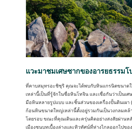
แวะมาชมเศษซากของอารยธรรมโ
ที่คาบสมุทรอะชิซุริ คุณจะได้พบกับหินแกรนิตขนาดใหญ่
เหล่านี้เป็นที่รู้จักในชื่อหินโทจิน และเชื่อกันว
มือหินหลายรูปแบบ และชิ้นส่วนของเครื่องปั้นดินเผา (ซ
ก้อนหินขนาดใหญ่เหล่านี้ตั้งอยู่รวมกันเป็นวงกลมคล้ายก
โดยรอบ ขณะที่คุณเดินและครุ่นคิดอย่างสงสัยผ่านห
เมืองชนบทเบื้องล่างและทิวทัศน์ที่ห่างไกลออกไปขอ