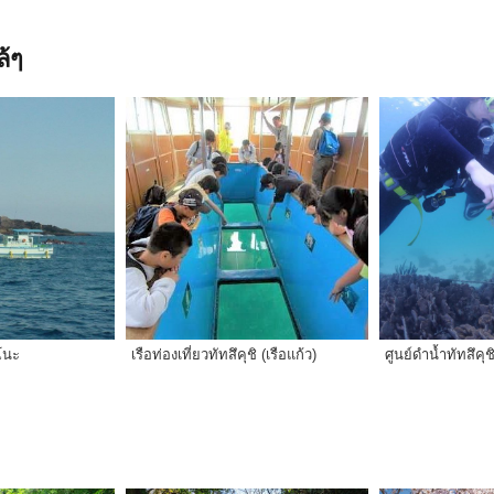
้ๆ
โนะ
เรือท่องเที่ยวทัทสึคุชิ (เรือแก้ว)
ศูนย์ดำน้ำทัทสึคุช