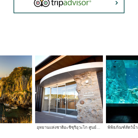
อุทยานแห่งชาติอะชิซุริอุวะไก ศูนย์บริการนักท่องเที่ยวทัทสึคุชิ อุมิโนะวะ
พิพิธภัณฑ์สัตว์น