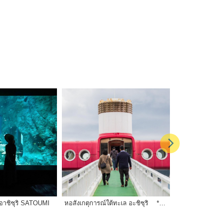
้ำอาชิซุริ SATOUMI
หอสังเกตุการณ์ใต้ทะเล อะชิซุริ **ปิดให้บริการชั่วคราว (ตั้งแต่วันที่ 1 พฤษภาคม 2569)**