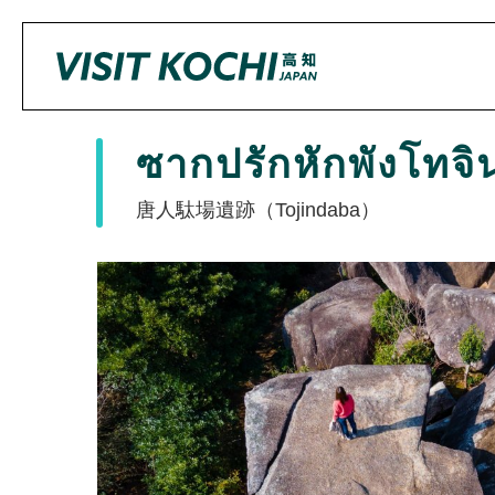
ซากปรักหักพังโทจ
唐人駄場遺跡（Tojindaba）