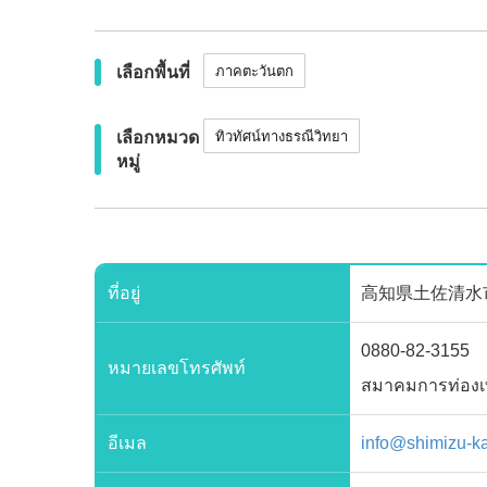
เลือกพื้นที่
ภาคตะวันตก
เลือกหมวด
ทิวทัศน์ทางธรณีวิทยา
หมู่
ที่อยู่
高知県土佐清水市松尾97
0880-82-3155
หมายเลขโทรศัพท์
สมาคมการท่องเที
อีเมล
info@shimizu-k