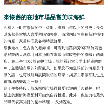
來懷舊的在地市場品嘗美味海鮮
久禮大正町市場位於中土佐町，擁有百年以上的歷史，長久
以來都是當地人喜愛的購物去處。市場內販售多種新鮮捕獲
的海產、家常料理及各種時蔬鮮果。
緩步走在古色古香的巷弄裡，可看到道路兩旁9家裝飾著色
彩鮮艷的大漁旗（日本漁船在滿載而歸時懸掛的旗幟）的商
店。在上午11:00前參觀市場，就能看到當天早上捕獲的鮮
魚，並體驗市場的熱鬧氣息。如果您不知道眼前的海產是什
麼的話，也可以隨時詢問親切的店家；與店主攀談互動也是
逛市場的樂趣之一喔！
到了午餐時段，就來嚐嚐市場裡最受歡迎的「久禮丼」吧，
飯上的新鮮海產配料可由您自行挑選。此外，也強力推薦您
品嚐代表高知縣的精神料理──炙烤鰹魚。