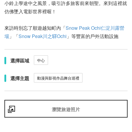
小鈴上學途中之風景，吸引許多旅客前來朝聖。來到這裡就
仿佛墜入電影世界裡喔！
來訪時別忘了順遊越知町內「
Snow Peak Ochi仁淀川露營
場
」「
Snow Peak川之驛Ochi
」等豐富的戶外活動設施
選擇區域
中心
選擇主題
動漫與影視作品舞台巡禮
瀏覽旅遊照片