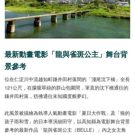
最新動畫電影「龍與雀斑公主」舞台背
景參考
位在仁淀川中流越知町鎌井田村落間的「淺尾沈下橋」全長
121公尺，在朦朧翠綠的群山包圍間，筆直的沈下橋通往的
鎌井田村落，彷彿通往未知國度般夢幻。
此風景被描繪為執導人氣動畫電影「夏日大作戰」及「狼的
孩子雨和雪」的日本導演細田守，以高知縣為電影舞台背景
參考的最新作品「龍與雀斑公主（BELLE）」內之女主角