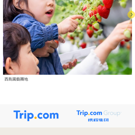
⻄島園藝團地