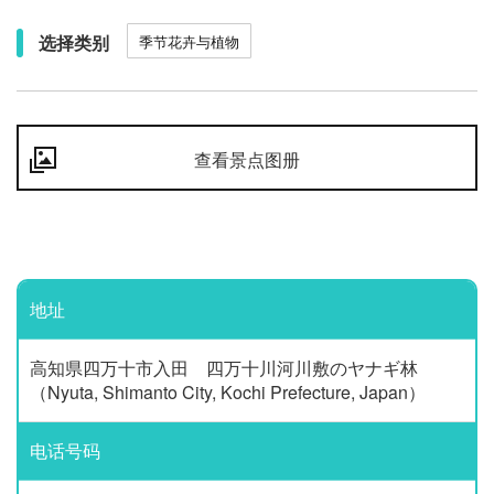
选择类别
季节花卉与植物
查看景点图册
地址
高知県四万十市入田 四万十川河川敷のヤナギ林
（Nyuta, Shimanto City, Kochi Prefecture, Japan）
电话号码