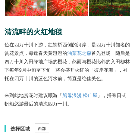
清流畔的火红地毯
位在四万十川下游，红铁桥西侧的河岸，是四万十川知名的
赏花景点，每逢春天黄澄澄的
油菜花之森
首先登场，随后是
四万十川入田绿地广场的樱花，然而与樱花比邻的入田柳林
下每年9月中旬至下旬，将会盛开火红的「彼岸花海」，衬
托在四万十川的蓝色河水前，简直是绝佳美色。
来到此地赏花时建议顺游「
船母浪漫 松广屋
」，搭乘日式
帆船悠游最后的清流四万十川。
选择区域
西部