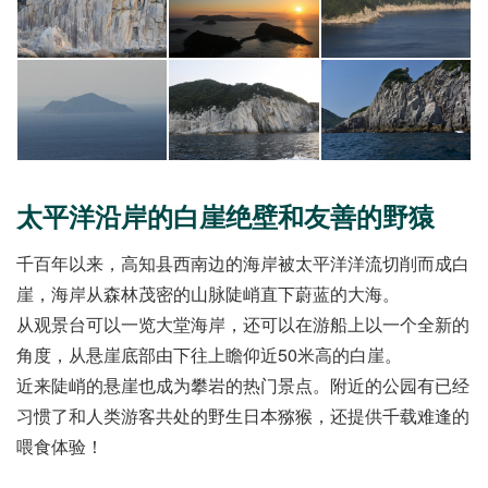
太平洋沿岸的白崖绝壁和友善的野猿
千百年以来，高知县西南边的海岸被太平洋洋流切削而成白
崖，海岸从森林茂密的山脉陡峭直下蔚蓝的大海。
从观景台可以一览大堂海岸，还可以在游船上以一个全新的
角度，从悬崖底部由下往上瞻仰近50米高的白崖。
近来陡峭的悬崖也成为攀岩的热门景点。附近的公园有已经
习惯了和人类游客共处的野生日本猕猴，还提供千载难逢的
喂食体验！