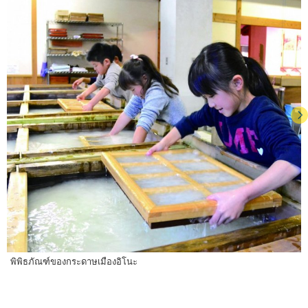
พิพิธภัณฑ์ของกระดาษเมืองอิโนะ