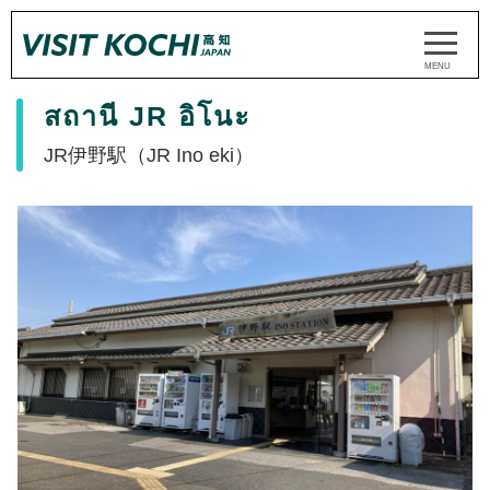
สถานี JR อิโนะ
JR伊野駅（JR Ino eki）