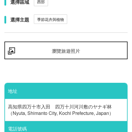
選擇區域
西部
選擇主題
季節花卉與植物
瀏覽旅遊照片
地址
高知県四万十市入田 四万十川河川敷のヤナギ林
（Nyuta, Shimanto City, Kochi Prefecture, Japan）
電話號碼