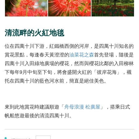
清流畔的火紅地毯
位在四萬十川下游，紅鐵橋西側的河岸，是四萬十川知名的
賞花景點，每逢春天黃澄澄的
油菜花之森
首先登場，隨後是
四萬十川入田綠地廣場的櫻花，然而與櫻花比鄰的入田柳林
下每年9月中旬至下旬，將會盛開火紅的「彼岸花海」，襯
托在四萬十川的藍色河水前，簡直是絕佳美色。
來到此地賞花時建議順遊「
舟母浪漫 松廣屋
」，搭乘日式
帆船悠遊最後的清流四萬十川。