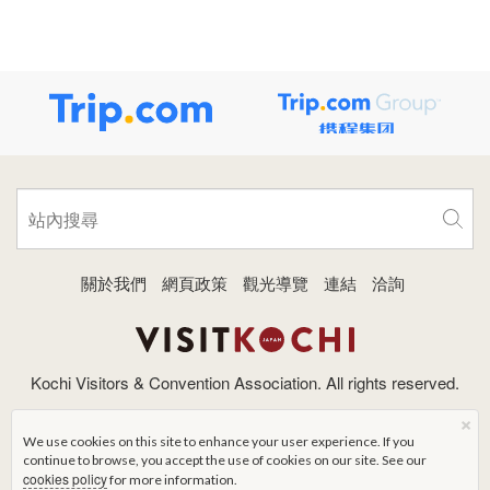
關於我們
網頁政策
觀光導覽
連結
洽詢
Kochi Visitors & Convention Association. All rights reserved.
×
We use cookies on this site to enhance your user experience. If you
continue to browse, you accept the use of cookies on our site. See our
cookies policy
for more information.