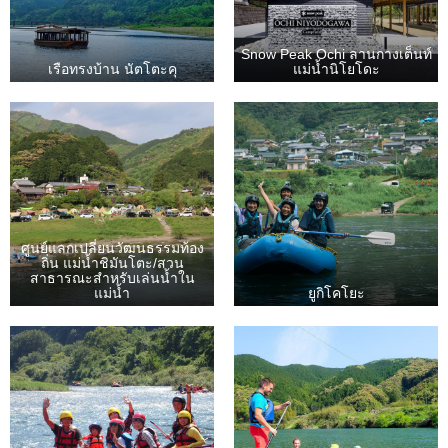
Snow Peak Ochi ลานกางเต็นท์
เรือทรงบ้าน นัตโตะคุ
แม่น้ำนิโยโดะ
ศูนย์แลกเปลี่ยนวัฒนธรรมท้อง
ถิ่น แม่น้ำชิมันโตะ/สวน
สาธารณะสำหรับเล่นน้ำใน
แม่น้ำ
ยูกิโคโยะ