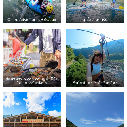
Okera Adventures ชิมันโตะ
สุกโกอิ สปอร์ต
ภัตตาคาร NicoNico แม่น้ำนิโย
โดะ สถานีแห่งน้ำ
ซิปไลน์แห่งแม่น้ำชิมันโตะ