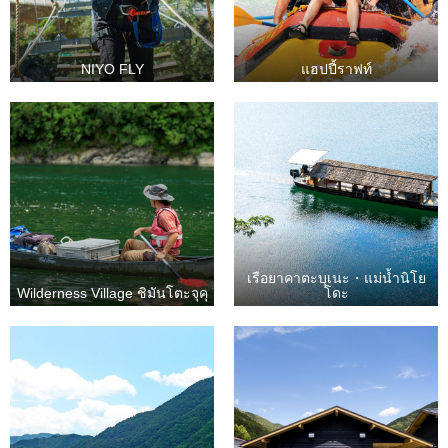
NIYO FLY
แฮปปี้ราฟท์
เรือยาคาตะบุเนะ・แม่น้ำนิโย
Wilderness Village ชิมันโตะจุคุ
โดะ