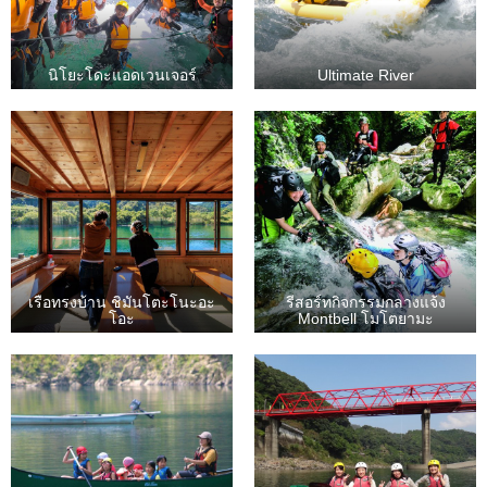
นิโยะโดะแอดเวนเจอร์
Ultimate River
เรือทรงบ้าน ชิมันโตะโนะอะ
รีสอร์ทกิจกรรมกลางแจ้ง
โอะ
Montbell โมโตยามะ