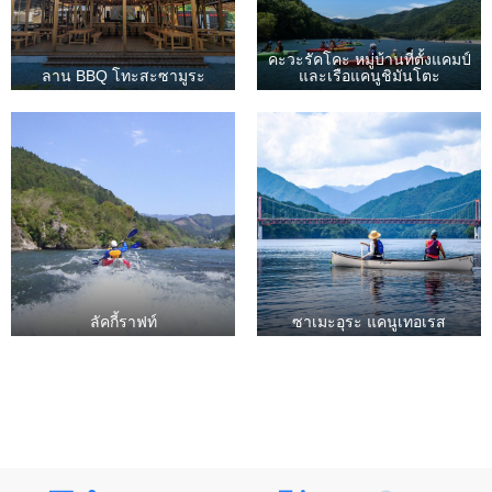
คะวะรัคโคะ หมู่บ้านที่ตั้งแคมป์
ลาน BBQ โทะสะซามูระ
และเรือแคนูชิมันโตะ
ลัคกี้ราฟท์
ซาเมะอุระ แคนูเทอเรส