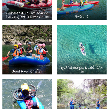
หมู่บ้านศิลปะงานกระดาษวาชิ
โทะสะ QRAUD River Cruise
วิทริเวอร์
ศูนย์กีฬากลางแจ้งแม่น้ำนิโย
Good River ชิมันโตะ
โดะ