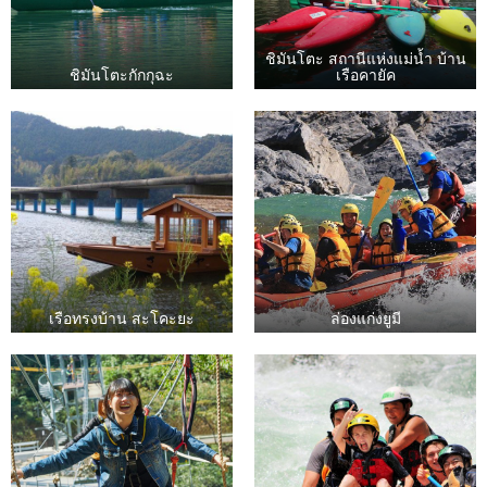
ชิมันโตะ สถานีแห่งแม่น้ำ บ้าน
ชิมันโตะกักกุฉะ
เรือคายัค
เรือทรงบ้าน สะโคะยะ
ล่องแก่งยูมี