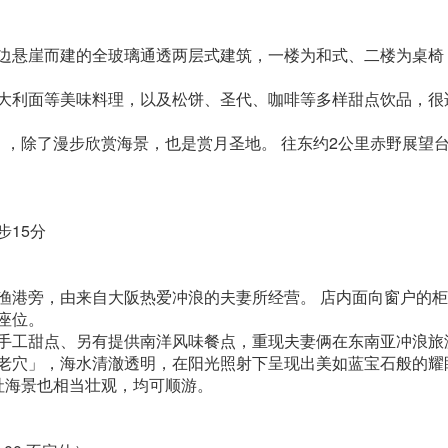
边悬崖而建的全玻璃通透两层式建筑，一楼为和式、二楼为桌椅
大利面等美味料理，以及松饼、圣代、咖啡等多样甜点饮品，很
，，除了漫步欣赏海景，也是赏月圣地。 往东约2公里赤野展望
15分
渔港旁，由来自大阪热爱冲浪的夫妻所经营。 店内面向窗户的
座位。
手工甜点、另有提供南洋风味餐点，重现夫妻俩在东南亚冲浪旅
老穴」，海水清澈透明，在阳光照射下呈现出美如蓝宝石般的耀
社海景也相当壮观，均可顺游。