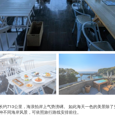
长约713公里，海浪拍岸上气势滂礡。 如此海天一色的美景除
种不同海岸风景，可依照旅行路线安排前往。