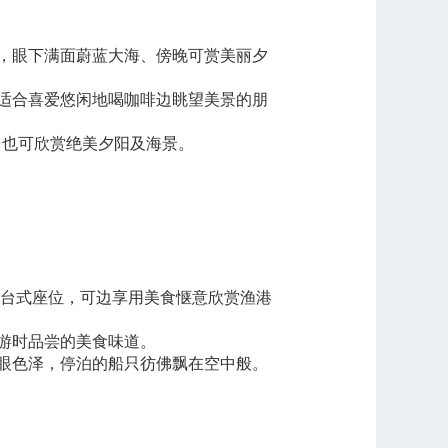
，眼下满面蔚蓝大海、傍晚可赏美丽夕
适合喜爱悠闲地喝咖啡边眺望美景的朋
台也可欣赏绝美夕阳及海景。
柜台式座位，可边享用美食惬意欣赏渔港
游时品尝的美食味道。
眼色泽，停泊的船只彷佛飘在空中般。