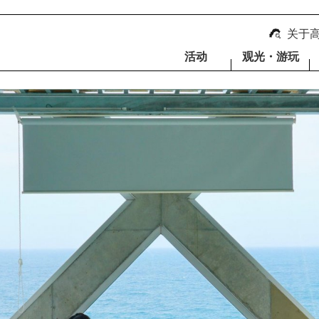
关于
活动
观光・游玩