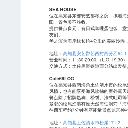
SEA HOUSE
位在高知县东部安艺郡琴之滨，挨着海
阳，景色美不胜收。
提供餐点多元，有日式咖哩蛋包饭、意
友们。
琴之滨为海岸线长约4公里的美丽沙滩
地址：
高知县安艺郡艺西村西分乙54-1
营业时间：11:30-20:00 （L.O. 19:30）
交通方式：土佐黑潮铁道西分站出发徒步
Cafe69LOG
位在高知县西南海角土佐清水市的松尾
风情，也有能享受海风吹拂的室外露天
餐点除了招牌热狗、松饼、法式吐司等
紧邻的松尾渔港有座天然海蚀洞穴「海
往西车程约7分钟有座能量景点龙宫神
地址：
高知县土佐清水市松尾171-2