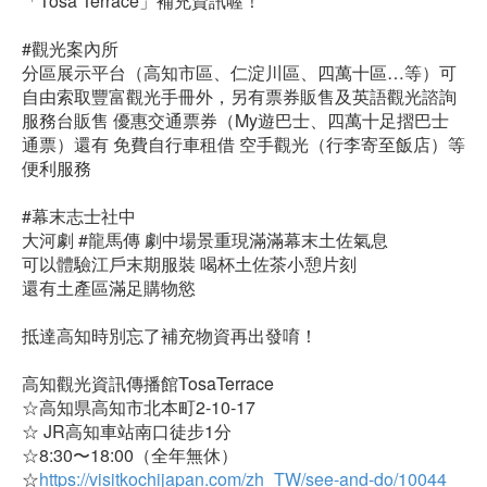
「Tosa Terrace」補充資訊喔！
#觀光案內所
分區展示平台（高知市區、仁淀川區、四萬十區…等）可
自由索取豐富觀光手冊外，另有票券販售及英語觀光諮詢
服務台販售 優惠交通票券（My遊巴士、四萬十足摺巴士
通票）還有 免費自行車租借 空手觀光（行李寄至飯店）等
便利服務
#幕末志士社中
大河劇 #龍馬傳 劇中場景重現滿滿幕末土佐氣息
可以體驗江戶末期服裝 喝杯土佐茶小憩片刻
還有土產區滿足購物慾
抵達高知時別忘了補充物資再出發唷！
高知觀光資訊傳播館TosaTerrace
☆高知県高知市北本町2-10-17
☆ JR高知車站南口徒步1分
☆8:30〜18:00（全年無休）
☆
https://visitkochijapan.com/zh_TW/see-and-do/10044