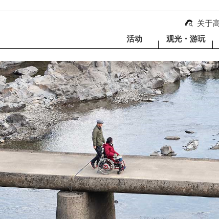
关于
活动
观光・游玩