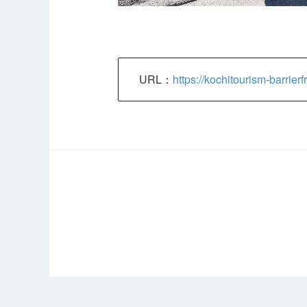
URL：
https://kochitourism-barrierfr