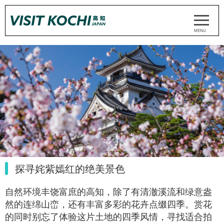
探寻姹紫嫣红的绝美景色
自然环境丰饶富庶的高知，除了有清澈溪流和绿意盎
然的连绵山峦，还有丰富多彩的花卉点缀四季。赏花
的同时别忘了体验这片土地的四季风情，寻找适合拍