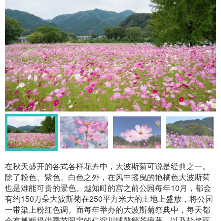
在秋天盛开的各式各样花卉中，大波斯菊可说是经典之一。
除了粉色、紫色、白色之外，在风中摇曳的艳橘色大波斯菊
也是难能可贵的景色。越知町的宫之前公园每年10月，都会
有约150万朵大波斯菊在250平方米大的土地上盛放，将公园
一带染上粉红色调。而每年举办的大波斯菊祭典中，每天都
会有摊贩提供季节限定的仁淀川绒螯蟹茶碗蒸、以及盐烤雨