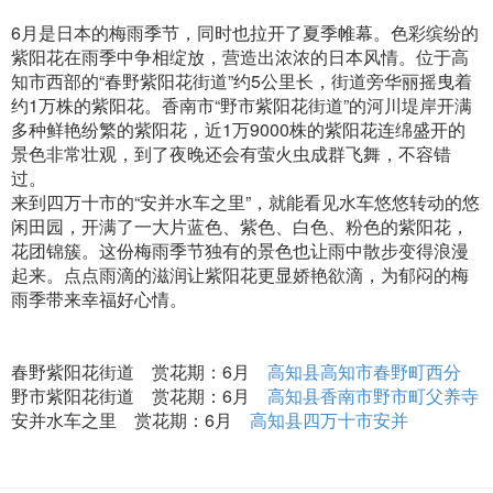
6月是日本的梅雨季节，同时也拉开了夏季帷幕。色彩缤纷的
紫阳花在雨季中争相绽放，营造出浓浓的日本风情。位于高
知市西部的“春野紫阳花街道”约5公里长，街道旁华丽摇曳着
约1万株的紫阳花。香南市“野市紫阳花街道”的河川堤岸开满
多种鲜艳纷繁的紫阳花，近1万9000株的紫阳花连绵盛开的
景色非常壮观，到了夜晚还会有萤火虫成群飞舞，不容错
过。
来到四万十市的“安并水车之里”，就能看见水车悠悠转动的悠
闲田园，开满了一大片蓝色、紫色、白色、粉色的紫阳花，
花团锦簇。这份梅雨季节独有的景色也让雨中散步变得浪漫
起来。点点雨滴的滋润让紫阳花更显娇艳欲滴，为郁闷的梅
雨季带来幸福好心情。
春野紫阳花街道 赏花期：6月
高知县高知市春野町西分
野市紫阳花街道 赏花期：6月
高知县香南市野市町父养寺
安并水车之里 赏花期：6月
高知县四万十市安并