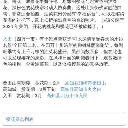
花、梅花、油菜花争妍斗艳，粉嫩的樱花与澄黄色的油菜
花、深粉色的花桃谱出动人协奏曲。远处山头仍残留皑皑白
雪，非常适合拍照。油菜花田旁设有“幸福跳台”，可以在缤纷
花海的衬托下，跃上扫把拍出腾空的奇幻照片。（※该公园于
2024 年关闭。开花的桃花和樱花已经被砍掉了。）
入田
（四万十市）有个景点曾获选“可以尽情享受春天的水边
名景”全国第二名。在四万十川沿岸的柳树林荫道附近，每到
旺季约有上千万株的油菜花盛开。虽然为数不多，但在此也
可以发现樱花的身影。在风和日丽的明媚春阳下，观赏嫩绿
色的柳树、金黄油菜花，以及淡粉樱花的恣意盛放吧。
桑田山雪割樱 赏花期：2月
高知县须崎市桑田山
高知城 赏花期：3月下旬
高知县高知市丸之内
入田 赏花期：3月
高知县四万十市入田
樱花景点列表