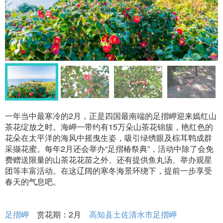
一年当中最寒冷的2月，正是四国最南端的足摺岬迎来嫣红山
茶花绽放之时。海岬一带约有15万朵山茶花锦簇，艳红色的
花朵在太平洋的海风中摇曳生姿，吸引绿绣眼及棕耳鹎成群
采撷花蜜。每年2月还会举办“足摺椿祭典”，活动中除了会免
费赠送限量的山茶花花苗之外、还有提供鱼丸汤、举办观星
团等丰富活动。在这辽阔的寒冬海景环绕下，提前一步享受
春天的气息吧。
足摺岬
赏花期：2月
高知县土佐清水市足摺岬