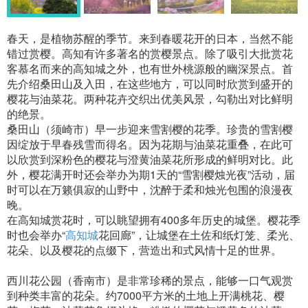
春天，是植物苏醒的季节。来到春暖花开的日本，当然不能
错过赏樱。高知有许多著名的赏樱景点。除了吸引大批赏花
客慕名而来的高知城之外，也有世外桃源般的幽深景点。首
先介绍桑田山及入田，在这些地方，可以同时欣赏到盛开的
樱花与油菜花。两种花卉交织出优美风景，勾勒出对比鲜明
的绝景。
桑田山（须崎市）早一步迎来雪割樱的花季。珍贵的雪割樱
因绽放于早春残雪而得名。因为花期与油菜花重叠，在此可
以欣赏到深粉色的樱花与澄黄油菜花所形成的鲜明对比。此
外，樱花满开时还会举办为期1天的“雪割樱烛光夜”活动，届
时可以在万籁俱寂的山野中，沈醉于柔和烛光包围的浪漫夜
晚。
在高知城赏花时，可以眺望拥有400多年历史的城堡。樱花季
时也会举办“
高知城
花回廊”，让城堡在土佐和纸灯笼、柔光、
花朵、以及樱花的点缀下，营造出和式风情十足的世界。
西川花公园（香南市）是非常珍稀的景点，能够一口气观赏
到种类丰富的花朵。约7000平方米的土地上开满桃花、樱