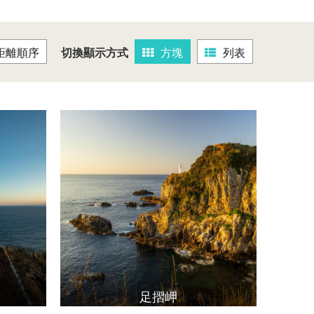
距離順序
切換顯示方式
方塊
列表
足摺岬