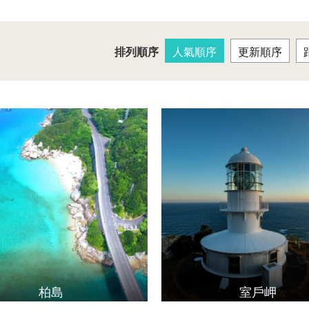
排列順序
人氣順序
更新順序
柏島
室戶岬