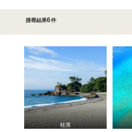
6
搜尋結果
件
桂濱